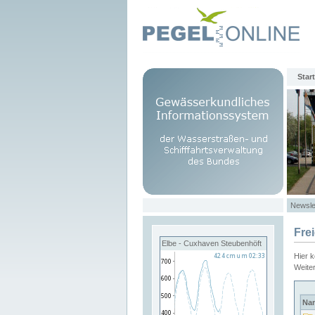
Start
Newsle
Fre
Elbe - Cuxhaven Steubenhöft
Hier 
Weite
Na