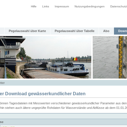
Hilfe
Links
Impressum
Nutzungsbedingungen
Datenschutz
Pegelauswahl über Karte
Pegelauswahl über Tabelle
Abo
Down
tter
ier Download gewässerkundlicher Daten
können Tagesdateien mit Messwerten verschiedener gewässerkundlicher Parameter aus den 
rhin stehen auch ältere ungeprüfte Rohdaten für Wasserstände und Abflüsse ab dem 01.01.
me