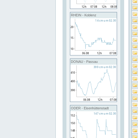
RHEIN - Koblenz
DONAU - Passau
ODER - Eisenhüttenstadt