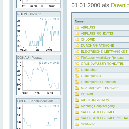
01.01.2000 als
Downl
RHEIN - Koblenz
Name
ABFLUSS
ABFLUSS_ROHDATEN
CHLORID
DURCHFAHRTSHÖHE
ELEKTRISCHE_LEITFÄHIGKEI
Fließgeschwindigkeit_Rohdaten
DONAU - Passau
GRUNDWASSER ROHDATEN
Luftfeuchte
Lufttemperatur
Lufttemperatur Rohdaten
MAXIMALEWELLENHÖHE
PH-Wert
RICHTUNGSTROM
ODER - Eisenhüttenstadt
Richtung Hauptseegang
SAUERSTOFFGEHALT
SAUERSTOFFGEHALT ROHDAT
Sichtweite