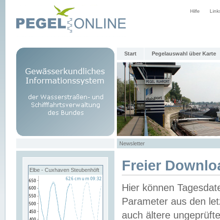
Hilfe
Link
Start
Pegelauswahl über Karte
Newsletter
Freier Downlo
Elbe - Cuxhaven Steubenhöft
Hier können Tagesdat
Parameter aus den let
auch ältere ungeprüf