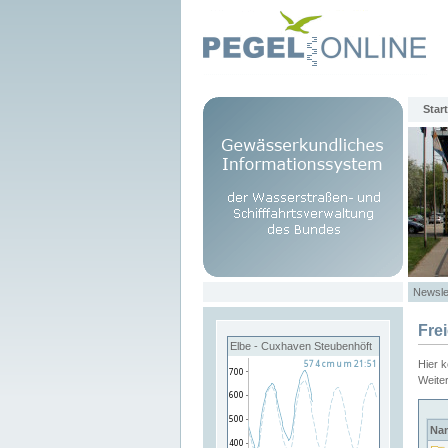
Start
Newsle
Fre
Elbe - Cuxhaven Steubenhöft
Hier 
Weite
Na