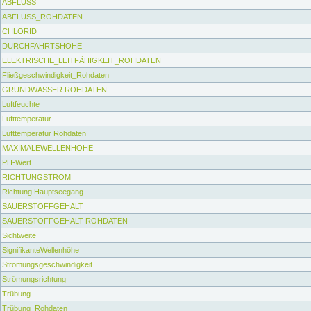
ABFLUSS
ABFLUSS_ROHDATEN
CHLORID
DURCHFAHRTSHÖHE
ELEKTRISCHE_LEITFÄHIGKEIT_ROHDATEN
Fließgeschwindigkeit_Rohdaten
GRUNDWASSER ROHDATEN
Luftfeuchte
Lufttemperatur
Lufttemperatur Rohdaten
MAXIMALEWELLENHÖHE
PH-Wert
RICHTUNGSTROM
Richtung Hauptseegang
SAUERSTOFFGEHALT
SAUERSTOFFGEHALT ROHDATEN
Sichtweite
SignifikanteWellenhöhe
Strömungsgeschwindigkeit
Strömungsrichtung
Trübung
Trübung_Rohdaten