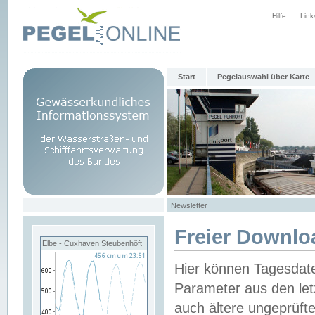
Hilfe
Link
Start
Pegelauswahl über Karte
Newsletter
Freier Downlo
Elbe - Cuxhaven Steubenhöft
Hier können Tagesdat
Parameter aus den let
auch ältere ungeprüf