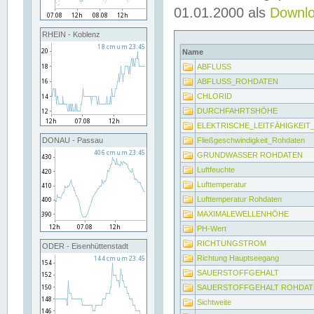
01.01.2000 als
Downl
RHEIN - Koblenz
Name
ABFLUSS
ABFLUSS_ROHDATEN
CHLORID
DURCHFAHRTSHÖHE
ELEKTRISCHE_LEITFÄHIGKEI
Fließgeschwindigkeit_Rohdaten
DONAU - Passau
GRUNDWASSER ROHDATEN
Luftfeuchte
Lufttemperatur
Lufttemperatur Rohdaten
MAXIMALEWELLENHÖHE
PH-Wert
RICHTUNGSTROM
ODER - Eisenhüttenstadt
Richtung Hauptseegang
SAUERSTOFFGEHALT
SAUERSTOFFGEHALT ROHDAT
Sichtweite