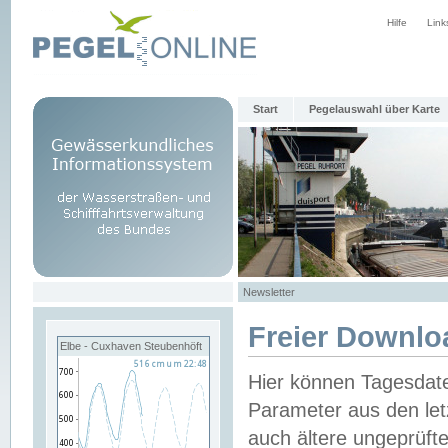
Hilfe
Link
Start
Pegelauswahl über Karte
Newsletter
Freier Downlo
Elbe - Cuxhaven Steubenhöft
Hier können Tagesdat
Parameter aus den let
auch ältere ungeprüf