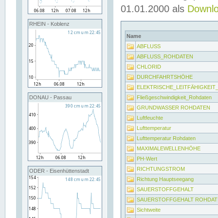
01.01.2000 als
Downl
RHEIN - Koblenz
Name
ABFLUSS
ABFLUSS_ROHDATEN
CHLORID
DURCHFAHRTSHÖHE
ELEKTRISCHE_LEITFÄHIGKEI
Fließgeschwindigkeit_Rohdaten
DONAU - Passau
GRUNDWASSER ROHDATEN
Luftfeuchte
Lufttemperatur
Lufttemperatur Rohdaten
MAXIMALEWELLENHÖHE
PH-Wert
RICHTUNGSTROM
ODER - Eisenhüttenstadt
Richtung Hauptseegang
SAUERSTOFFGEHALT
SAUERSTOFFGEHALT ROHDAT
Sichtweite