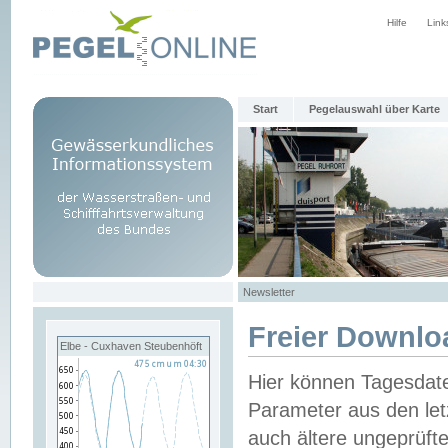
Hilfe
Link
Start
Pegelauswahl über Karte
Newsletter
Freier Downlo
Elbe - Cuxhaven Steubenhöft
Hier können Tagesdat
Parameter aus den let
auch ältere ungeprüf