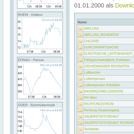
01.01.2000 als
Downl
RHEIN - Koblenz
Name
ABFLUSS
ABFLUSS_ROHDATEN
CHLORID
DURCHFAHRTSHÖHE
ELEKTRISCHE_LEITFÄHIGKEI
Fließgeschwindigkeit_Rohdaten
DONAU - Passau
GRUNDWASSER ROHDATEN
Luftfeuchte
Lufttemperatur
Lufttemperatur Rohdaten
MAXIMALEWELLENHÖHE
PH-Wert
RICHTUNGSTROM
ODER - Eisenhüttenstadt
Richtung Hauptseegang
SAUERSTOFFGEHALT
SAUERSTOFFGEHALT ROHDAT
Sichtweite