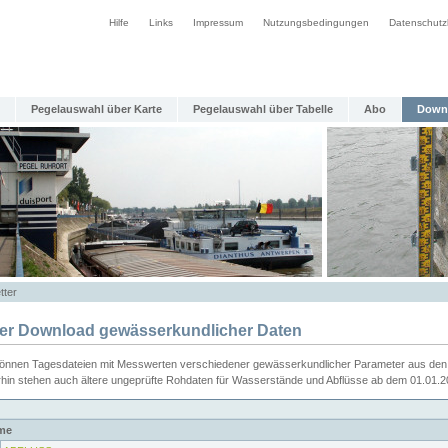
Hilfe
Links
Impressum
Nutzungsbedingungen
Datenschutz
Pegelauswahl über Karte
Pegelauswahl über Tabelle
Abo
Down
tter
ier Download gewässerkundlicher Daten
können Tagesdateien mit Messwerten verschiedener gewässerkundlicher Parameter aus den 
rhin stehen auch ältere ungeprüfte Rohdaten für Wasserstände und Abflüsse ab dem 01.01.
me