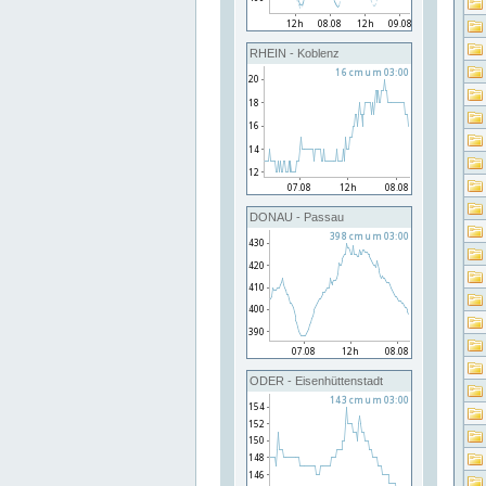
RHEIN - Koblenz
DONAU - Passau
ODER - Eisenhüttenstadt