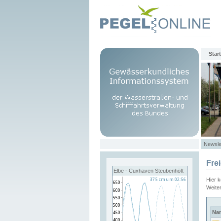
Start
Newsle
Fre
Elbe - Cuxhaven Steubenhöft
Hier 
Weite
Na