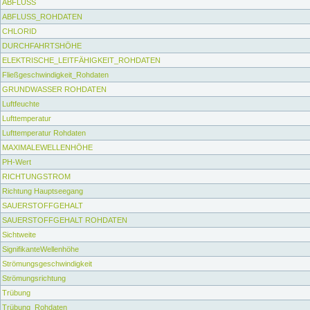
ABFLUSS
ABFLUSS_ROHDATEN
CHLORID
DURCHFAHRTSHÖHE
ELEKTRISCHE_LEITFÄHIGKEIT_ROHDATEN
Fließgeschwindigkeit_Rohdaten
GRUNDWASSER ROHDATEN
Luftfeuchte
Lufttemperatur
Lufttemperatur Rohdaten
MAXIMALEWELLENHÖHE
PH-Wert
RICHTUNGSTROM
Richtung Hauptseegang
SAUERSTOFFGEHALT
SAUERSTOFFGEHALT ROHDATEN
Sichtweite
SignifikanteWellenhöhe
Strömungsgeschwindigkeit
Strömungsrichtung
Trübung
Trübung_Rohdaten