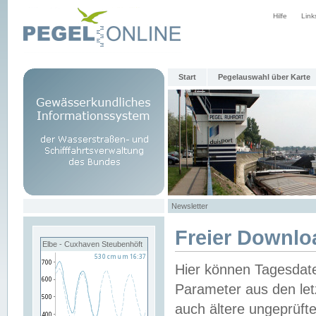
Hilfe
Link
Start
Pegelauswahl über Karte
Newsletter
Freier Downlo
Elbe - Cuxhaven Steubenhöft
Hier können Tagesdat
Parameter aus den let
auch ältere ungeprüf