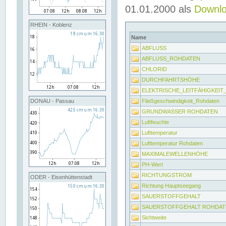
01.01.2000 als
Downl
RHEIN - Koblenz
Name
ABFLUSS
ABFLUSS_ROHDATEN
CHLORID
DURCHFAHRTSHÖHE
ELEKTRISCHE_LEITFÄHIGKEI
Fließgeschwindigkeit_Rohdaten
DONAU - Passau
GRUNDWASSER ROHDATEN
Luftfeuchte
Lufttemperatur
Lufttemperatur Rohdaten
MAXIMALEWELLENHÖHE
PH-Wert
RICHTUNGSTROM
ODER - Eisenhüttenstadt
Richtung Hauptseegang
SAUERSTOFFGEHALT
SAUERSTOFFGEHALT ROHDAT
Sichtweite