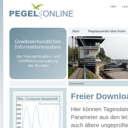
Hilfe
Link
Start
Pegelauswahl über Karte
Newsletter
Freier Downlo
Elbe - Cuxhaven Steubenhöft
Hier können Tagesdat
Parameter aus den let
auch ältere ungeprüf