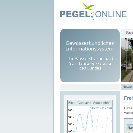
Start
Newsle
Fre
Elbe - Cuxhaven Steubenhöft
Hier 
Weite
Na