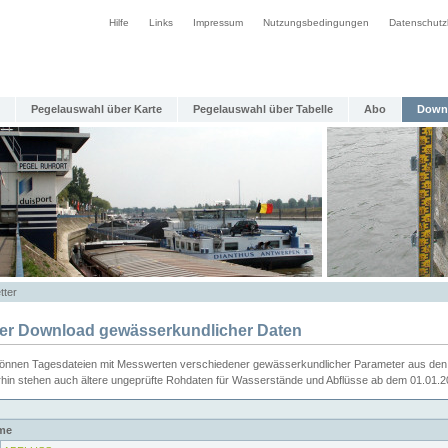
Hilfe
Links
Impressum
Nutzungsbedingungen
Datenschutz
Pegelauswahl über Karte
Pegelauswahl über Tabelle
Abo
Down
tter
ier Download gewässerkundlicher Daten
können Tagesdateien mit Messwerten verschiedener gewässerkundlicher Parameter aus den 
rhin stehen auch ältere ungeprüfte Rohdaten für Wasserstände und Abflüsse ab dem 01.01.
me