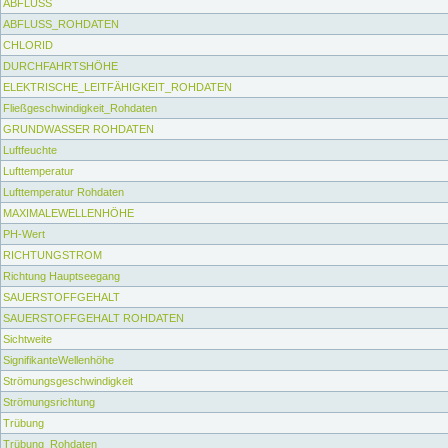
ABFLUSS
ABFLUSS_ROHDATEN
CHLORID
DURCHFAHRTSHÖHE
ELEKTRISCHE_LEITFÄHIGKEIT_ROHDATEN
Fließgeschwindigkeit_Rohdaten
GRUNDWASSER ROHDATEN
Luftfeuchte
Lufttemperatur
Lufttemperatur Rohdaten
MAXIMALEWELLENHÖHE
PH-Wert
RICHTUNGSTROM
Richtung Hauptseegang
SAUERSTOFFGEHALT
SAUERSTOFFGEHALT ROHDATEN
Sichtweite
SignifikanteWellenhöhe
Strömungsgeschwindigkeit
Strömungsrichtung
Trübung
Trübung_Rohdaten