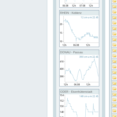
RHEIN - Koblenz
DONAU - Passau
ODER - Eisenhüttenstadt