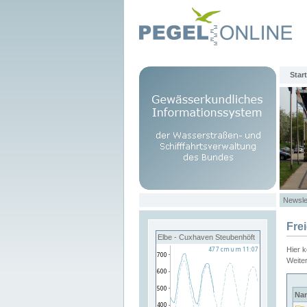
Start
Newsle
Fre
Elbe - Cuxhaven Steubenhöft
Hier 
Weite
Na