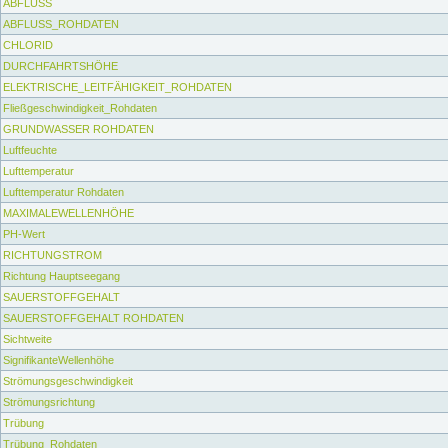
ABFLUSS
ABFLUSS_ROHDATEN
CHLORID
DURCHFAHRTSHÖHE
ELEKTRISCHE_LEITFÄHIGKEIT_ROHDATEN
Fließgeschwindigkeit_Rohdaten
GRUNDWASSER ROHDATEN
Luftfeuchte
Lufttemperatur
Lufttemperatur Rohdaten
MAXIMALEWELLENHÖHE
PH-Wert
RICHTUNGSTROM
Richtung Hauptseegang
SAUERSTOFFGEHALT
SAUERSTOFFGEHALT ROHDATEN
Sichtweite
SignifikanteWellenhöhe
Strömungsgeschwindigkeit
Strömungsrichtung
Trübung
Trübung_Rohdaten