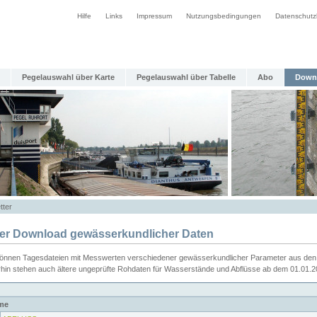
Hilfe
Links
Impressum
Nutzungsbedingungen
Datenschutz
Pegelauswahl über Karte
Pegelauswahl über Tabelle
Abo
Down
tter
ier Download gewässerkundlicher Daten
können Tagesdateien mit Messwerten verschiedener gewässerkundlicher Parameter aus den 
rhin stehen auch ältere ungeprüfte Rohdaten für Wasserstände und Abflüsse ab dem 01.01.
me