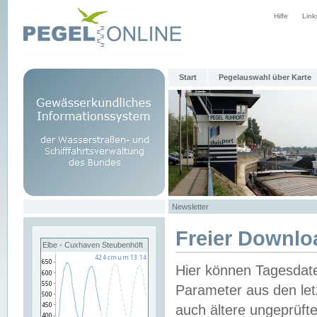
Hilfe
Link
Start
Pegelauswahl über Karte
Newsletter
Freier Downlo
Elbe - Cuxhaven Steubenhöft
Hier können Tagesdat
Parameter aus den let
auch ältere ungeprüf