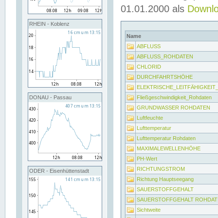
01.01.2000 als
Downl
RHEIN - Koblenz
Name
ABFLUSS
ABFLUSS_ROHDATEN
CHLORID
DURCHFAHRTSHÖHE
ELEKTRISCHE_LEITFÄHIGKEI
Fließgeschwindigkeit_Rohdaten
DONAU - Passau
GRUNDWASSER ROHDATEN
Luftfeuchte
Lufttemperatur
Lufttemperatur Rohdaten
MAXIMALEWELLENHÖHE
PH-Wert
RICHTUNGSTROM
ODER - Eisenhüttenstadt
Richtung Hauptseegang
SAUERSTOFFGEHALT
SAUERSTOFFGEHALT ROHDAT
Sichtweite