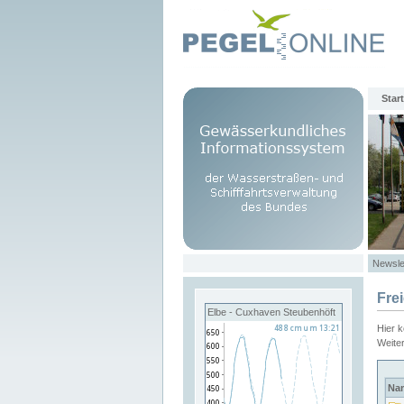
Start
Newsle
Fre
Elbe - Cuxhaven Steubenhöft
Hier 
Weite
Na