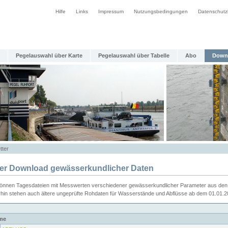
Hilfe
Links
Impressum
Nutzungsbedingungen
Datenschutz
Pegelauswahl über Karte
Pegelauswahl über Tabelle
Abo
Down
tter
ier Download gewässerkundlicher Daten
können Tagesdateien mit Messwerten verschiedener gewässerkundlicher Parameter aus den 
rhin stehen auch ältere ungeprüfte Rohdaten für Wasserstände und Abflüsse ab dem 01.01.
me