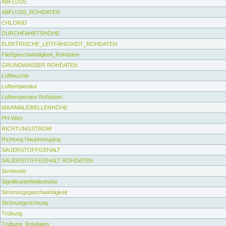
ABFLUSS
ABFLUSS_ROHDATEN
CHLORID
DURCHFAHRTSHÖHE
ELEKTRISCHE_LEITFÄHIGKEIT_ROHDATEN
Fließgeschwindigkeit_Rohdaten
GRUNDWASSER ROHDATEN
Luftfeuchte
Lufttemperatur
Lufttemperatur Rohdaten
MAXIMALEWELLENHÖHE
PH-Wert
RICHTUNGSTROM
Richtung Hauptseegang
SAUERSTOFFGEHALT
SAUERSTOFFGEHALT ROHDATEN
Sichtweite
SignifikanteWellenhöhe
Strömungsgeschwindigkeit
Strömungsrichtung
Trübung
Trübung_Rohdaten