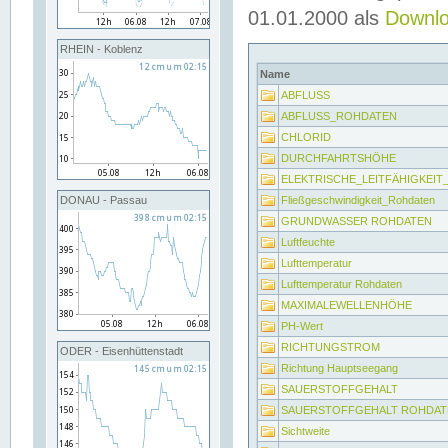
01.01.2000 als
Downl
RHEIN - Koblenz
Name
ABFLUSS
ABFLUSS_ROHDATEN
CHLORID
DURCHFAHRTSHÖHE
ELEKTRISCHE_LEITFÄHIGKEI
Fließgeschwindigkeit_Rohdaten
DONAU - Passau
GRUNDWASSER ROHDATEN
Luftfeuchte
Lufttemperatur
Lufttemperatur Rohdaten
MAXIMALEWELLENHÖHE
PH-Wert
RICHTUNGSTROM
ODER - Eisenhüttenstadt
Richtung Hauptseegang
SAUERSTOFFGEHALT
SAUERSTOFFGEHALT ROHDAT
Sichtweite