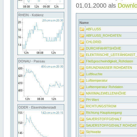
01.01.2000 als
Downl
RHEIN - Koblenz
Name
ABFLUSS
ABFLUSS_ROHDATEN
CHLORID
DURCHFAHRTSHÖHE
ELEKTRISCHE_LEITFÄHIGKEI
Fließgeschwindigkeit_Rohdaten
DONAU - Passau
GRUNDWASSER ROHDATEN
Luftfeuchte
Lufttemperatur
Lufttemperatur Rohdaten
MAXIMALEWELLENHÖHE
PH-Wert
RICHTUNGSTROM
ODER - Eisenhüttenstadt
Richtung Hauptseegang
SAUERSTOFFGEHALT
SAUERSTOFFGEHALT ROHDAT
Sichtweite