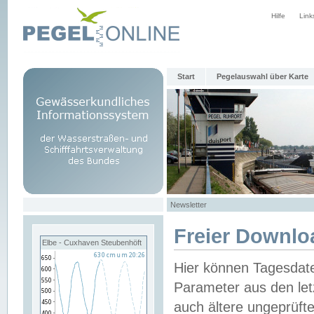
Hilfe
Link
Start
Pegelauswahl über Karte
Newsletter
Freier Downlo
Elbe - Cuxhaven Steubenhöft
Hier können Tagesdat
Parameter aus den let
auch ältere ungeprüf