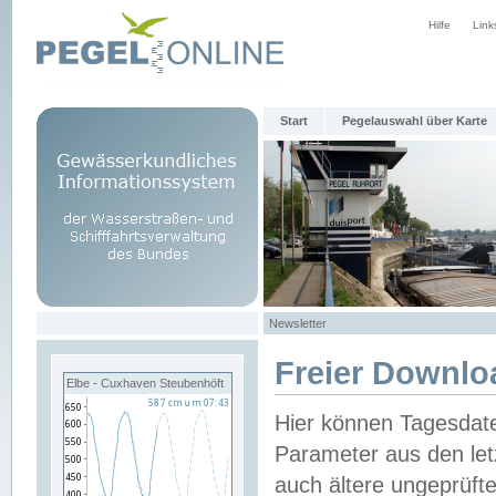
Hilfe
Link
Start
Pegelauswahl über Karte
Newsletter
Freier Downlo
Elbe - Cuxhaven Steubenhöft
Hier können Tagesdat
Parameter aus den let
auch ältere ungeprüf