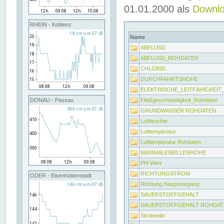
01.01.2000 als
Downl
RHEIN - Koblenz
Name
ABFLUSS
ABFLUSS_ROHDATEN
CHLORID
DURCHFAHRTSHÖHE
ELEKTRISCHE_LEITFÄHIGKEI
Fließgeschwindigkeit_Rohdaten
DONAU - Passau
GRUNDWASSER ROHDATEN
Luftfeuchte
Lufttemperatur
Lufttemperatur Rohdaten
MAXIMALEWELLENHÖHE
PH-Wert
RICHTUNGSTROM
ODER - Eisenhüttenstadt
Richtung Hauptseegang
SAUERSTOFFGEHALT
SAUERSTOFFGEHALT ROHDAT
Sichtweite