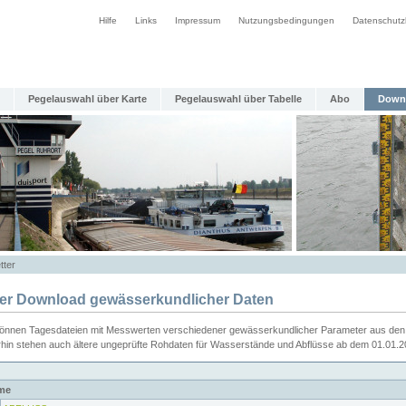
Hilfe
Links
Impressum
Nutzungsbedingungen
Datenschutz
Pegelauswahl über Karte
Pegelauswahl über Tabelle
Abo
Down
tter
ier Download gewässerkundlicher Daten
können Tagesdateien mit Messwerten verschiedener gewässerkundlicher Parameter aus den 
rhin stehen auch ältere ungeprüfte Rohdaten für Wasserstände und Abflüsse ab dem 01.01.
me