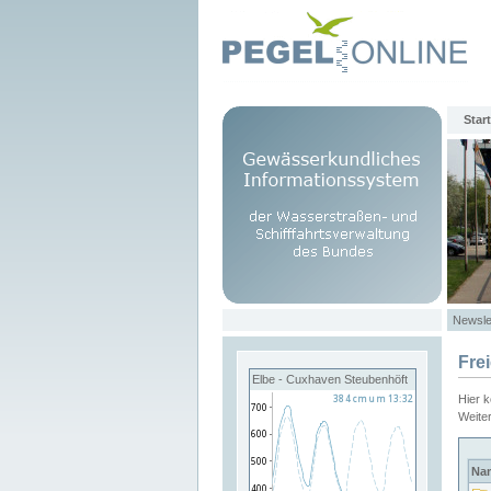
Start
Newsle
Fre
Elbe - Cuxhaven Steubenhöft
Hier 
Weite
Na