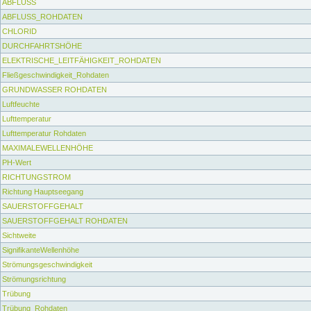
ABFLUSS
ABFLUSS_ROHDATEN
CHLORID
DURCHFAHRTSHÖHE
ELEKTRISCHE_LEITFÄHIGKEIT_ROHDATEN
Fließgeschwindigkeit_Rohdaten
GRUNDWASSER ROHDATEN
Luftfeuchte
Lufttemperatur
Lufttemperatur Rohdaten
MAXIMALEWELLENHÖHE
PH-Wert
RICHTUNGSTROM
Richtung Hauptseegang
SAUERSTOFFGEHALT
SAUERSTOFFGEHALT ROHDATEN
Sichtweite
SignifikanteWellenhöhe
Strömungsgeschwindigkeit
Strömungsrichtung
Trübung
Trübung_Rohdaten