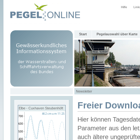
Hilfe
Link
Start
Pegelauswahl über Karte
Newsletter
Freier Downlo
Elbe - Cuxhaven Steubenhöft
Hier können Tagesdat
Parameter aus den let
auch ältere ungeprüf