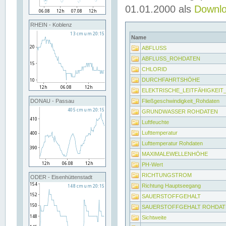
01.01.2000 als
Downl
RHEIN - Koblenz
Name
ABFLUSS
ABFLUSS_ROHDATEN
CHLORID
DURCHFAHRTSHÖHE
ELEKTRISCHE_LEITFÄHIGKEI
Fließgeschwindigkeit_Rohdaten
DONAU - Passau
GRUNDWASSER ROHDATEN
Luftfeuchte
Lufttemperatur
Lufttemperatur Rohdaten
MAXIMALEWELLENHÖHE
PH-Wert
RICHTUNGSTROM
ODER - Eisenhüttenstadt
Richtung Hauptseegang
SAUERSTOFFGEHALT
SAUERSTOFFGEHALT ROHDAT
Sichtweite