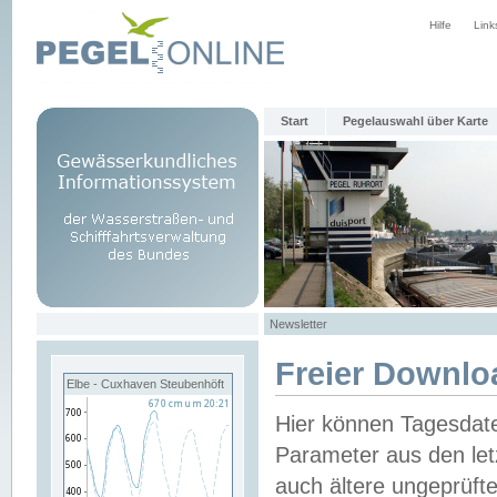
Hilfe
Link
Start
Pegelauswahl über Karte
Newsletter
Freier Downlo
Elbe - Cuxhaven Steubenhöft
Hier können Tagesdat
Parameter aus den let
auch ältere ungeprüf