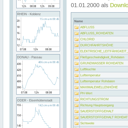
01.01.2000 als
Downl
RHEIN - Koblenz
Name
ABFLUSS
ABFLUSS_ROHDATEN
CHLORID
DURCHFAHRTSHÖHE
ELEKTRISCHE_LEITFÄHIGKEI
Fließgeschwindigkeit_Rohdaten
DONAU - Passau
GRUNDWASSER ROHDATEN
Luftfeuchte
Lufttemperatur
Lufttemperatur Rohdaten
MAXIMALEWELLENHÖHE
PH-Wert
RICHTUNGSTROM
ODER - Eisenhüttenstadt
Richtung Hauptseegang
SAUERSTOFFGEHALT
SAUERSTOFFGEHALT ROHDAT
Sichtweite