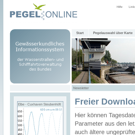
Hilfe
Link
Start
Pegelauswahl über Karte
Newsletter
Freier Downlo
Elbe - Cuxhaven Steubenhöft
Hier können Tagesdat
Parameter aus den let
auch ältere ungeprüf