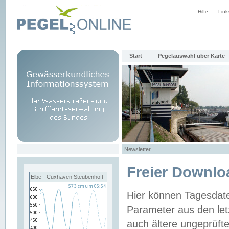
Hilfe
Link
Start
Pegelauswahl über Karte
Newsletter
Freier Downlo
Elbe - Cuxhaven Steubenhöft
Hier können Tagesdat
Parameter aus den let
auch ältere ungeprüf