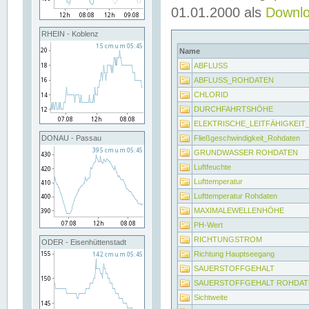
01.01.2000 als
Downl
RHEIN - Koblenz
Name
ABFLUSS
ABFLUSS_ROHDATEN
CHLORID
DURCHFAHRTSHÖHE
ELEKTRISCHE_LEITFÄHIGKEI
Fließgeschwindigkeit_Rohdaten
DONAU - Passau
GRUNDWASSER ROHDATEN
Luftfeuchte
Lufttemperatur
Lufttemperatur Rohdaten
MAXIMALEWELLENHÖHE
PH-Wert
RICHTUNGSTROM
ODER - Eisenhüttenstadt
Richtung Hauptseegang
SAUERSTOFFGEHALT
SAUERSTOFFGEHALT ROHDAT
Sichtweite