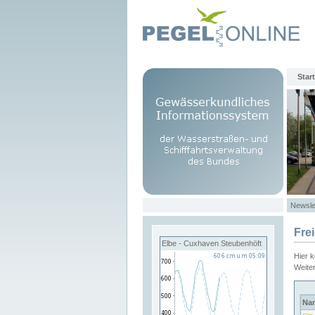
Start
Newsle
Fre
Elbe - Cuxhaven Steubenhöft
Hier 
Weite
Na