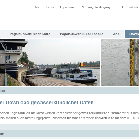
Hilfe
Links
Impressum
Nutzungsbedingungen
Datenschutz
Pegelauswahl über Karte
Pegelauswahl über Tabelle
Abo
Down
tter
ier Download gewässerkundlicher Daten
können Tagesdateien mit Messwerten verschiedener gewässerkundlicher Parameter aus den 
rhin stehen auch ältere ungeprüfte Rohdaten für Wasserstände und Abflüsse ab dem 01.01.
me