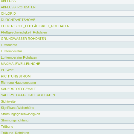
ABFLUSS
ABFLUSS_ROHDATEN
CHLORID
DURCHFAHRTSHÖHE
ELEKTRISCHE_LEITFÄHIGKEIT_ROHDATEN
Fließgeschwindigkeit_Rohdaten
GRUNDWASSER ROHDATEN
Luftfeuchte
Lufttemperatur
Lufttemperatur Rohdaten
MAXIMALEWELLENHÖHE
PH-Wert
RICHTUNGSTROM
Richtung Hauptseegang
SAUERSTOFFGEHALT
SAUERSTOFFGEHALT ROHDATEN
Sichtweite
SignifikanteWellenhöhe
Strömungsgeschwindigkeit
Strömungsrichtung
Trübung
Trübung_Rohdaten