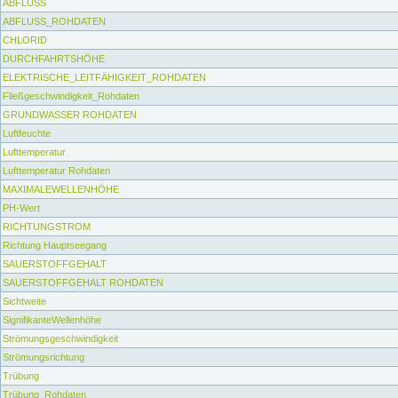
ABFLUSS
ABFLUSS_ROHDATEN
CHLORID
DURCHFAHRTSHÖHE
ELEKTRISCHE_LEITFÄHIGKEIT_ROHDATEN
Fließgeschwindigkeit_Rohdaten
GRUNDWASSER ROHDATEN
Luftfeuchte
Lufttemperatur
Lufttemperatur Rohdaten
MAXIMALEWELLENHÖHE
PH-Wert
RICHTUNGSTROM
Richtung Hauptseegang
SAUERSTOFFGEHALT
SAUERSTOFFGEHALT ROHDATEN
Sichtweite
SignifikanteWellenhöhe
Strömungsgeschwindigkeit
Strömungsrichtung
Trübung
Trübung_Rohdaten