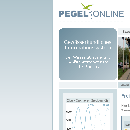
Start
Newsle
Fre
Elbe - Cuxhaven Steubenhöft
Hier 
Weite
Na