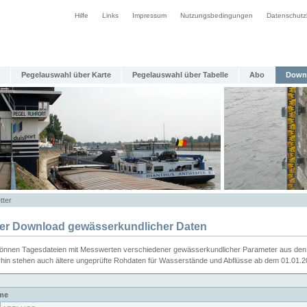
Hilfe
Links
Impressum
Nutzungsbedingungen
Datenschutz
Pegelauswahl über Karte
Pegelauswahl über Tabelle
Abo
Down
tter
ier Download gewässerkundlicher Daten
können Tagesdateien mit Messwerten verschiedener gewässerkundlicher Parameter aus den 
rhin stehen auch ältere ungeprüfte Rohdaten für Wasserstände und Abflüsse ab dem 01.01.
me