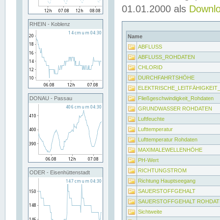
01.01.2000 als
Downl
RHEIN - Koblenz
Name
ABFLUSS
ABFLUSS_ROHDATEN
CHLORID
DURCHFAHRTSHÖHE
ELEKTRISCHE_LEITFÄHIGKEI
Fließgeschwindigkeit_Rohdaten
DONAU - Passau
GRUNDWASSER ROHDATEN
Luftfeuchte
Lufttemperatur
Lufttemperatur Rohdaten
MAXIMALEWELLENHÖHE
PH-Wert
RICHTUNGSTROM
ODER - Eisenhüttenstadt
Richtung Hauptseegang
SAUERSTOFFGEHALT
SAUERSTOFFGEHALT ROHDAT
Sichtweite