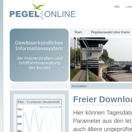
Hilfe
Link
Start
Pegelauswahl über Karte
Newsletter
Freier Downlo
Elbe - Cuxhaven Steubenhöft
Hier können Tagesdat
Parameter aus den let
auch ältere ungeprüf