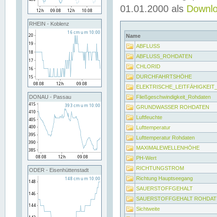
01.01.2000 als
Downl
RHEIN - Koblenz
Name
ABFLUSS
ABFLUSS_ROHDATEN
CHLORID
DURCHFAHRTSHÖHE
ELEKTRISCHE_LEITFÄHIGKEI
Fließgeschwindigkeit_Rohdaten
DONAU - Passau
GRUNDWASSER ROHDATEN
Luftfeuchte
Lufttemperatur
Lufttemperatur Rohdaten
MAXIMALEWELLENHÖHE
PH-Wert
RICHTUNGSTROM
ODER - Eisenhüttenstadt
Richtung Hauptseegang
SAUERSTOFFGEHALT
SAUERSTOFFGEHALT ROHDAT
Sichtweite