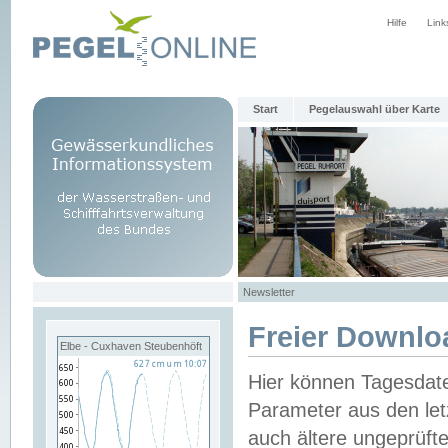
Hilfe
Link
Start
Pegelauswahl über Karte
Newsletter
Freier Downlo
Elbe - Cuxhaven Steubenhöft
Hier können Tagesdat
Parameter aus den let
auch ältere ungeprüf