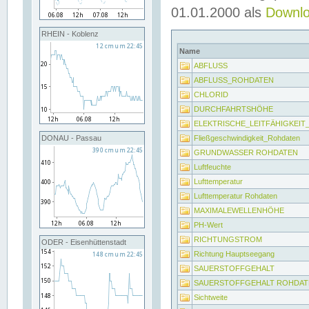
01.01.2000 als
Downl
RHEIN - Koblenz
Name
ABFLUSS
ABFLUSS_ROHDATEN
CHLORID
DURCHFAHRTSHÖHE
ELEKTRISCHE_LEITFÄHIGKEI
Fließgeschwindigkeit_Rohdaten
DONAU - Passau
GRUNDWASSER ROHDATEN
Luftfeuchte
Lufttemperatur
Lufttemperatur Rohdaten
MAXIMALEWELLENHÖHE
PH-Wert
RICHTUNGSTROM
ODER - Eisenhüttenstadt
Richtung Hauptseegang
SAUERSTOFFGEHALT
SAUERSTOFFGEHALT ROHDAT
Sichtweite