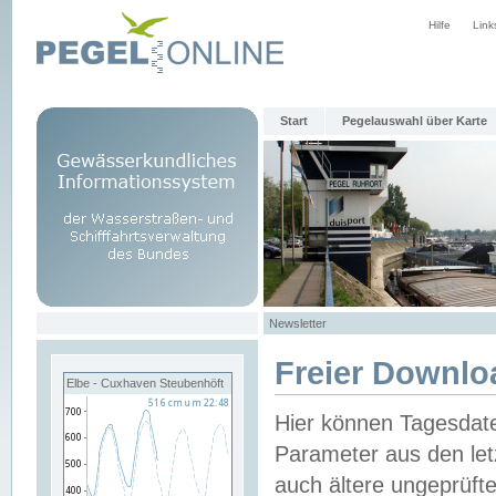
Hilfe
Link
Start
Pegelauswahl über Karte
Newsletter
Freier Downlo
Elbe - Cuxhaven Steubenhöft
Hier können Tagesdat
Parameter aus den let
auch ältere ungeprüf