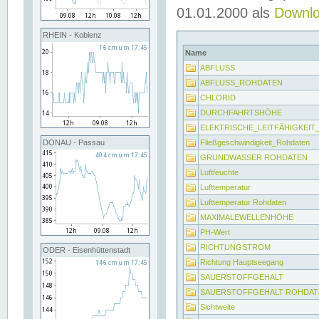
01.01.2000 als
Downl
RHEIN - Koblenz
Name
ABFLUSS
ABFLUSS_ROHDATEN
CHLORID
DURCHFAHRTSHÖHE
ELEKTRISCHE_LEITFÄHIGKEI
Fließgeschwindigkeit_Rohdaten
DONAU - Passau
GRUNDWASSER ROHDATEN
Luftfeuchte
Lufttemperatur
Lufttemperatur Rohdaten
MAXIMALEWELLENHÖHE
PH-Wert
RICHTUNGSTROM
ODER - Eisenhüttenstadt
Richtung Hauptseegang
SAUERSTOFFGEHALT
SAUERSTOFFGEHALT ROHDAT
Sichtweite