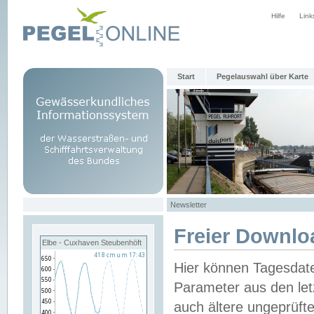
Hilfe
Link
Start
Pegelauswahl über Karte
Newsletter
Freier Downlo
Elbe - Cuxhaven Steubenhöft
Hier können Tagesdat
Parameter aus den let
auch ältere ungeprüf