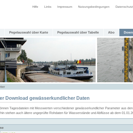
Hilfe
Links
Impressum
Nutzungsbedingungen
Datenschutz
Pegelauswahl über Karte
Pegelauswahl über Tabelle
Abo
Down
tter
ier Download gewässerkundlicher Daten
können Tagesdateien mit Messwerten verschiedener gewässerkundlicher Parameter aus den 
rhin stehen auch ältere ungeprüfte Rohdaten für Wasserstände und Abflüsse ab dem 01.01.
me