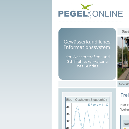
Start
Newsle
Fre
Elbe - Cuxhaven Steubenhöft
Hier 
Weite
Na