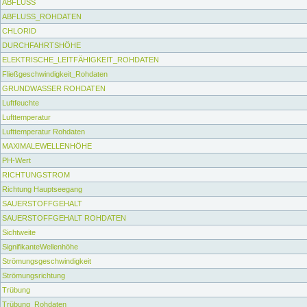
ABFLUSS
ABFLUSS_ROHDATEN
CHLORID
DURCHFAHRTSHÖHE
ELEKTRISCHE_LEITFÄHIGKEIT_ROHDATEN
Fließgeschwindigkeit_Rohdaten
GRUNDWASSER ROHDATEN
Luftfeuchte
Lufttemperatur
Lufttemperatur Rohdaten
MAXIMALEWELLENHÖHE
PH-Wert
RICHTUNGSTROM
Richtung Hauptseegang
SAUERSTOFFGEHALT
SAUERSTOFFGEHALT ROHDATEN
Sichtweite
SignifikanteWellenhöhe
Strömungsgeschwindigkeit
Strömungsrichtung
Trübung
Trübung_Rohdaten