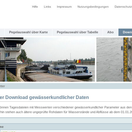
Hilfe
Links
Impressum
Nutzungsbedingungen
Datenschutz
Pegelauswahl über Karte
Pegelauswahl über Tabelle
Abo
Down
tter
ier Download gewässerkundlicher Daten
können Tagesdateien mit Messwerten verschiedener gewässerkundlicher Parameter aus den 
rhin stehen auch ältere ungeprüfte Rohdaten für Wasserstände und Abflüsse ab dem 01.01.
me