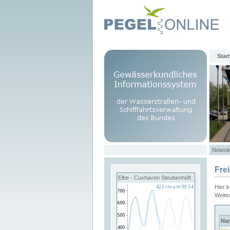
Start
Newsle
Fre
Elbe - Cuxhaven Steubenhöft
Hier 
Weite
Na