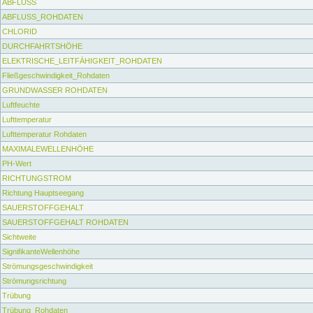
ABFLUSS
ABFLUSS_ROHDATEN
CHLORID
DURCHFAHRTSHÖHE
ELEKTRISCHE_LEITFÄHIGKEIT_ROHDATEN
Fließgeschwindigkeit_Rohdaten
GRUNDWASSER ROHDATEN
Luftfeuchte
Lufttemperatur
Lufttemperatur Rohdaten
MAXIMALEWELLENHÖHE
PH-Wert
RICHTUNGSTROM
Richtung Hauptseegang
SAUERSTOFFGEHALT
SAUERSTOFFGEHALT ROHDATEN
Sichtweite
SignifikanteWellenhöhe
Strömungsgeschwindigkeit
Strömungsrichtung
Trübung
Trübung_Rohdaten