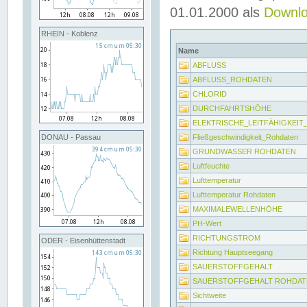
01.01.2000 als
Downl
RHEIN - Koblenz
Name
ABFLUSS
ABFLUSS_ROHDATEN
CHLORID
DURCHFAHRTSHÖHE
ELEKTRISCHE_LEITFÄHIGKEI
Fließgeschwindigkeit_Rohdaten
DONAU - Passau
GRUNDWASSER ROHDATEN
Luftfeuchte
Lufttemperatur
Lufttemperatur Rohdaten
MAXIMALEWELLENHÖHE
PH-Wert
RICHTUNGSTROM
ODER - Eisenhüttenstadt
Richtung Hauptseegang
SAUERSTOFFGEHALT
SAUERSTOFFGEHALT ROHDAT
Sichtweite