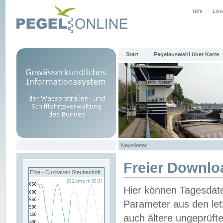
Hilfe
Link
Start
Pegelauswahl über Karte
Newsletter
Freier Downlo
Elbe - Cuxhaven Steubenhöft
Hier können Tagesdat
Parameter aus den let
auch ältere ungeprüf