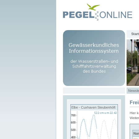
Start
Newsle
Fre
Elbe - Cuxhaven Steubenhöft
Hier 
Weite
Na