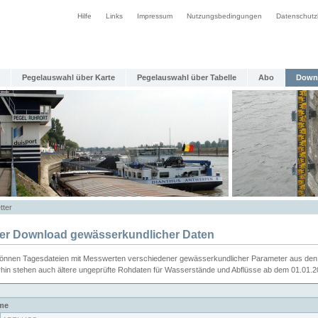
Hilfe
Links
Impressum
Nutzungsbedingungen
Datenschutz
Pegelauswahl über Karte
Pegelauswahl über Tabelle
Abo
Down
tter
ier Download gewässerkundlicher Daten
können Tagesdateien mit Messwerten verschiedener gewässerkundlicher Parameter aus den 
rhin stehen auch ältere ungeprüfte Rohdaten für Wasserstände und Abflüsse ab dem 01.01.
me