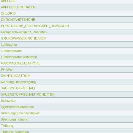
ABFLUSS
ABFLUSS_ROHDATEN
CHLORID
DURCHFAHRTSHÖHE
ELEKTRISCHE_LEITFÄHIGKEIT_ROHDATEN
Fließgeschwindigkeit_Rohdaten
GRUNDWASSER ROHDATEN
Luftfeuchte
Lufttemperatur
Lufttemperatur Rohdaten
MAXIMALEWELLENHÖHE
PH-Wert
RICHTUNGSTROM
Richtung Hauptseegang
SAUERSTOFFGEHALT
SAUERSTOFFGEHALT ROHDATEN
Sichtweite
SignifikanteWellenhöhe
Strömungsgeschwindigkeit
Strömungsrichtung
Trübung
Trübung_Rohdaten