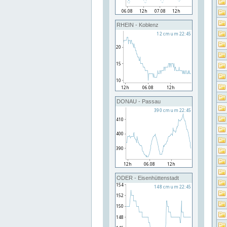
RHEIN - Koblenz
DONAU - Passau
ODER - Eisenhüttenstadt