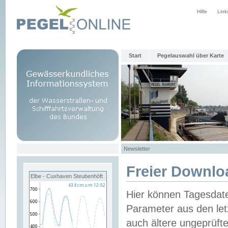
Hilfe
Link
Start
Pegelauswahl über Karte
Newsletter
Freier Downlo
Elbe - Cuxhaven Steubenhöft
Hier können Tagesdat
Parameter aus den let
auch ältere ungeprüf