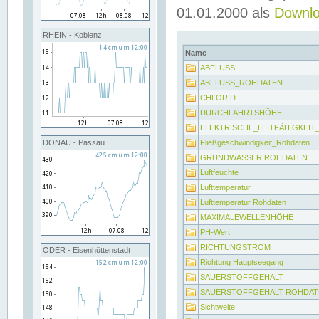
01.01.2000 als
Downl
RHEIN - Koblenz
Name
ABFLUSS
ABFLUSS_ROHDATEN
CHLORID
DURCHFAHRTSHÖHE
ELEKTRISCHE_LEITFÄHIGKEI
Fließgeschwindigkeit_Rohdaten
DONAU - Passau
GRUNDWASSER ROHDATEN
Luftfeuchte
Lufttemperatur
Lufttemperatur Rohdaten
MAXIMALEWELLENHÖHE
PH-Wert
RICHTUNGSTROM
ODER - Eisenhüttenstadt
Richtung Hauptseegang
SAUERSTOFFGEHALT
SAUERSTOFFGEHALT ROHDAT
Sichtweite