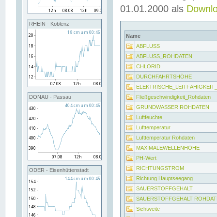
01.01.2000 als
Downl
RHEIN - Koblenz
Name
ABFLUSS
ABFLUSS_ROHDATEN
CHLORID
DURCHFAHRTSHÖHE
ELEKTRISCHE_LEITFÄHIGKEI
Fließgeschwindigkeit_Rohdaten
DONAU - Passau
GRUNDWASSER ROHDATEN
Luftfeuchte
Lufttemperatur
Lufttemperatur Rohdaten
MAXIMALEWELLENHÖHE
PH-Wert
RICHTUNGSTROM
ODER - Eisenhüttenstadt
Richtung Hauptseegang
SAUERSTOFFGEHALT
SAUERSTOFFGEHALT ROHDAT
Sichtweite