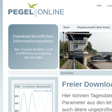
Hilfe
Link
Start
Pegelauswahl über Karte
Newsletter
Freier Downlo
Elbe - Cuxhaven Steubenhöft
Hier können Tagesdat
Parameter aus den let
auch ältere ungeprüf