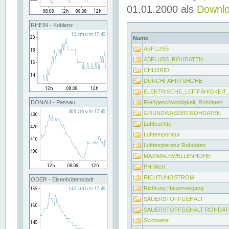
01.01.2000 als
Downl
RHEIN - Koblenz
Name
ABFLUSS
ABFLUSS_ROHDATEN
CHLORID
DURCHFAHRTSHÖHE
ELEKTRISCHE_LEITFÄHIGKEI
Fließgeschwindigkeit_Rohdaten
DONAU - Passau
GRUNDWASSER ROHDATEN
Luftfeuchte
Lufttemperatur
Lufttemperatur Rohdaten
MAXIMALEWELLENHÖHE
PH-Wert
RICHTUNGSTROM
ODER - Eisenhüttenstadt
Richtung Hauptseegang
SAUERSTOFFGEHALT
SAUERSTOFFGEHALT ROHDAT
Sichtweite