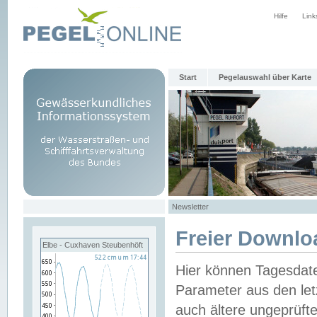
Hilfe
Link
Start
Pegelauswahl über Karte
Newsletter
Freier Downlo
Elbe - Cuxhaven Steubenhöft
Hier können Tagesdat
Parameter aus den let
auch ältere ungeprüf