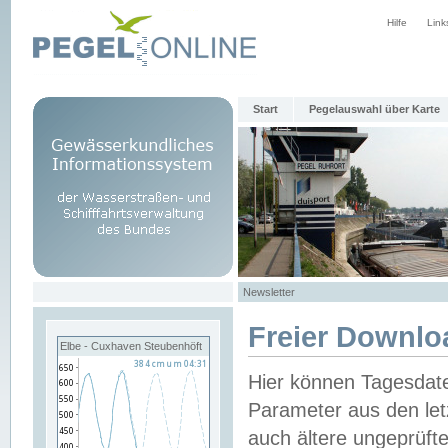
Hilfe
Link
Start
Pegelauswahl über Karte
Newsletter
Freier Downlo
Elbe - Cuxhaven Steubenhöft
Hier können Tagesdat
Parameter aus den let
auch ältere ungeprüf