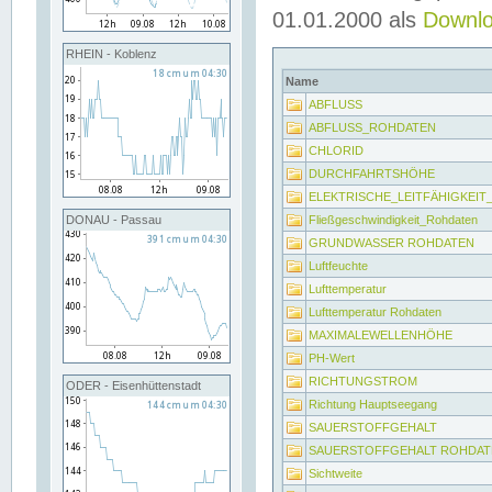
01.01.2000 als
Downl
RHEIN - Koblenz
Name
ABFLUSS
ABFLUSS_ROHDATEN
CHLORID
DURCHFAHRTSHÖHE
ELEKTRISCHE_LEITFÄHIGKEI
Fließgeschwindigkeit_Rohdaten
DONAU - Passau
GRUNDWASSER ROHDATEN
Luftfeuchte
Lufttemperatur
Lufttemperatur Rohdaten
MAXIMALEWELLENHÖHE
PH-Wert
RICHTUNGSTROM
ODER - Eisenhüttenstadt
Richtung Hauptseegang
SAUERSTOFFGEHALT
SAUERSTOFFGEHALT ROHDAT
Sichtweite