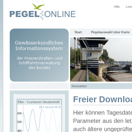
Hilfe
Link
Start
Pegelauswahl über Karte
Newsletter
Freier Downlo
Elbe - Cuxhaven Steubenhöft
Hier können Tagesdat
Parameter aus den let
auch ältere ungeprüf