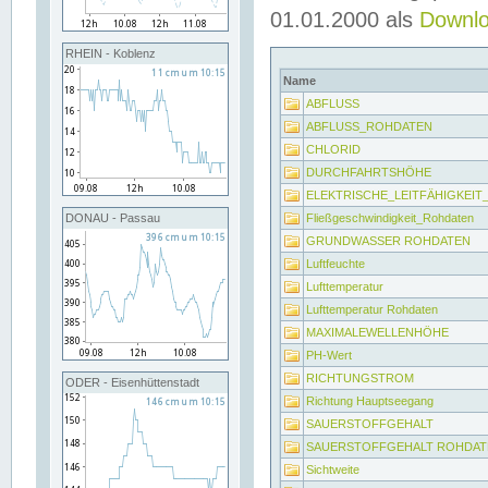
01.01.2000 als
Downl
RHEIN - Koblenz
Name
ABFLUSS
ABFLUSS_ROHDATEN
CHLORID
DURCHFAHRTSHÖHE
ELEKTRISCHE_LEITFÄHIGKEI
Fließgeschwindigkeit_Rohdaten
DONAU - Passau
GRUNDWASSER ROHDATEN
Luftfeuchte
Lufttemperatur
Lufttemperatur Rohdaten
MAXIMALEWELLENHÖHE
PH-Wert
RICHTUNGSTROM
ODER - Eisenhüttenstadt
Richtung Hauptseegang
SAUERSTOFFGEHALT
SAUERSTOFFGEHALT ROHDAT
Sichtweite