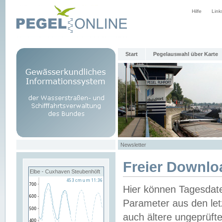
Hilfe
Link
Start
Pegelauswahl über Karte
Newsletter
Freier Downlo
Elbe - Cuxhaven Steubenhöft
Hier können Tagesdat
Parameter aus den let
auch ältere ungeprüf