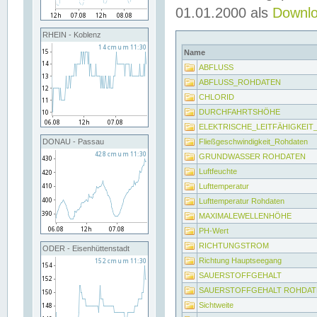
01.01.2000 als
Downl
RHEIN - Koblenz
Name
ABFLUSS
ABFLUSS_ROHDATEN
CHLORID
DURCHFAHRTSHÖHE
ELEKTRISCHE_LEITFÄHIGKEI
Fließgeschwindigkeit_Rohdaten
DONAU - Passau
GRUNDWASSER ROHDATEN
Luftfeuchte
Lufttemperatur
Lufttemperatur Rohdaten
MAXIMALEWELLENHÖHE
PH-Wert
RICHTUNGSTROM
ODER - Eisenhüttenstadt
Richtung Hauptseegang
SAUERSTOFFGEHALT
SAUERSTOFFGEHALT ROHDAT
Sichtweite