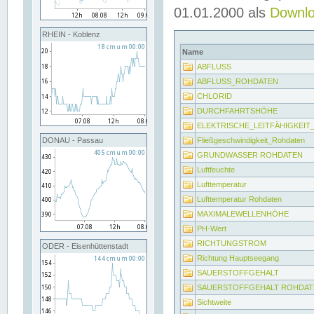
01.01.2000 als
Downl
RHEIN - Koblenz
Name
ABFLUSS
ABFLUSS_ROHDATEN
CHLORID
DURCHFAHRTSHÖHE
ELEKTRISCHE_LEITFÄHIGKEI
Fließgeschwindigkeit_Rohdaten
DONAU - Passau
GRUNDWASSER ROHDATEN
Luftfeuchte
Lufttemperatur
Lufttemperatur Rohdaten
MAXIMALEWELLENHÖHE
PH-Wert
RICHTUNGSTROM
ODER - Eisenhüttenstadt
Richtung Hauptseegang
SAUERSTOFFGEHALT
SAUERSTOFFGEHALT ROHDAT
Sichtweite