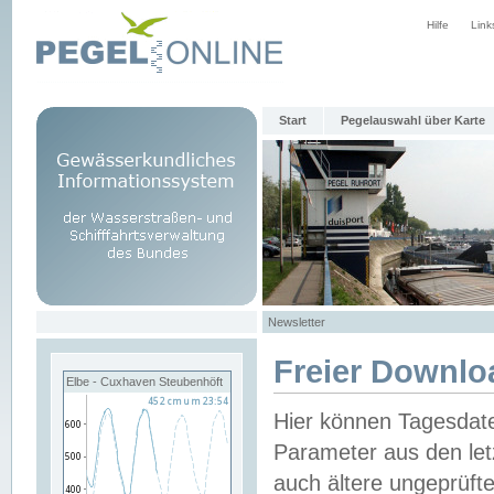
Hilfe
Link
Start
Pegelauswahl über Karte
Newsletter
Freier Downlo
Elbe - Cuxhaven Steubenhöft
Hier können Tagesdat
Parameter aus den let
auch ältere ungeprüf