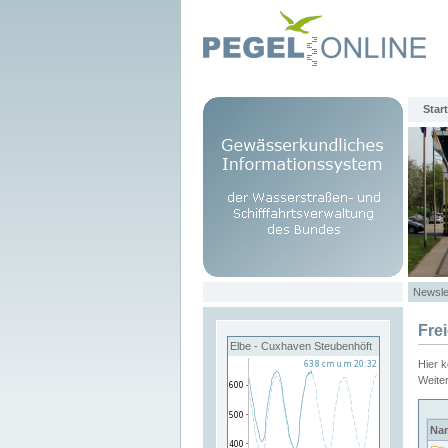
Start
Newsle
Fre
Elbe - Cuxhaven Steubenhöft
Hier 
Weite
Na