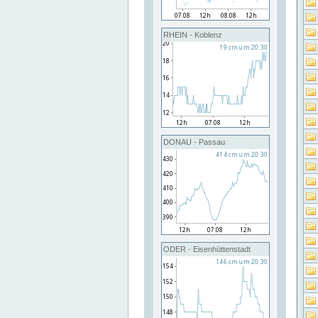
RHEIN - Koblenz
DONAU - Passau
ODER - Eisenhüttenstadt