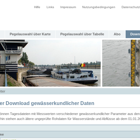
Hilfe
Links
Impressum
Nutzungsbedingungen
Datenschutz
Pegelauswahl über Karte
Pegelauswahl über Tabelle
Abo
Down
tter
ier Download gewässerkundlicher Daten
können Tagesdateien mit Messwerten verschiedener gewässerkundlicher Parameter aus den 
rhin stehen auch ältere ungeprüfte Rohdaten für Wasserstände und Abflüsse ab dem 01.01.
me