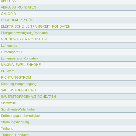
ABFLUSS
ABFLUSS_ROHDATEN
CHLORID
DURCHFAHRTSHÖHE
ELEKTRISCHE_LEITFÄHIGKEIT_ROHDATEN
Fließgeschwindigkeit_Rohdaten
GRUNDWASSER ROHDATEN
Luftfeuchte
Lufttemperatur
Lufttemperatur Rohdaten
MAXIMALEWELLENHÖHE
PH-Wert
RICHTUNGSTROM
Richtung Hauptseegang
SAUERSTOFFGEHALT
SAUERSTOFFGEHALT ROHDATEN
Sichtweite
SignifikanteWellenhöhe
Strömungsgeschwindigkeit
Strömungsrichtung
Trübung
Trübung_Rohdaten