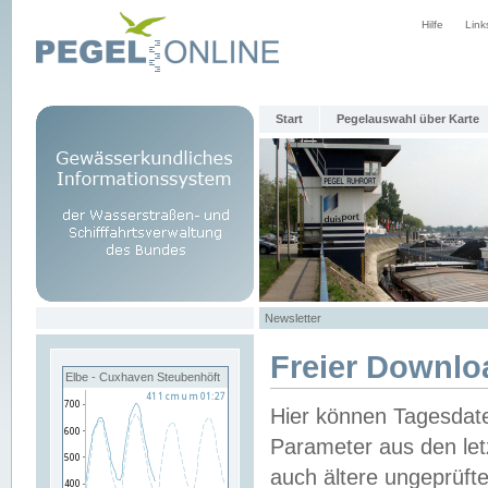
Hilfe
Link
Start
Pegelauswahl über Karte
Newsletter
Freier Downlo
Elbe - Cuxhaven Steubenhöft
Hier können Tagesdat
Parameter aus den let
auch ältere ungeprüf