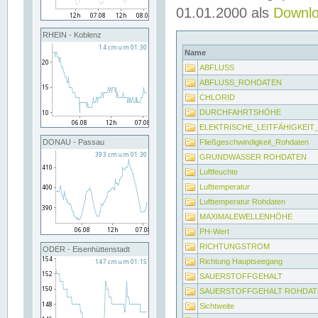
01.01.2000 als
Downl
RHEIN - Koblenz
Name
ABFLUSS
ABFLUSS_ROHDATEN
CHLORID
DURCHFAHRTSHÖHE
ELEKTRISCHE_LEITFÄHIGKEI
Fließgeschwindigkeit_Rohdaten
DONAU - Passau
GRUNDWASSER ROHDATEN
Luftfeuchte
Lufttemperatur
Lufttemperatur Rohdaten
MAXIMALEWELLENHÖHE
PH-Wert
RICHTUNGSTROM
ODER - Eisenhüttenstadt
Richtung Hauptseegang
SAUERSTOFFGEHALT
SAUERSTOFFGEHALT ROHDAT
Sichtweite