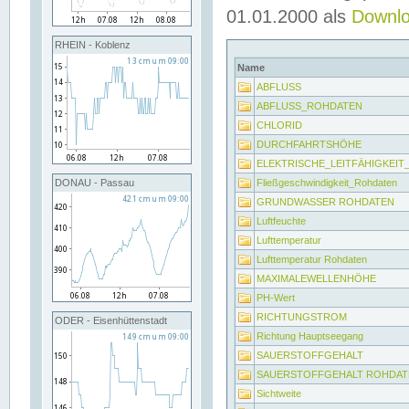
01.01.2000 als
Downl
RHEIN - Koblenz
Name
ABFLUSS
ABFLUSS_ROHDATEN
CHLORID
DURCHFAHRTSHÖHE
ELEKTRISCHE_LEITFÄHIGKEI
Fließgeschwindigkeit_Rohdaten
DONAU - Passau
GRUNDWASSER ROHDATEN
Luftfeuchte
Lufttemperatur
Lufttemperatur Rohdaten
MAXIMALEWELLENHÖHE
PH-Wert
RICHTUNGSTROM
ODER - Eisenhüttenstadt
Richtung Hauptseegang
SAUERSTOFFGEHALT
SAUERSTOFFGEHALT ROHDAT
Sichtweite