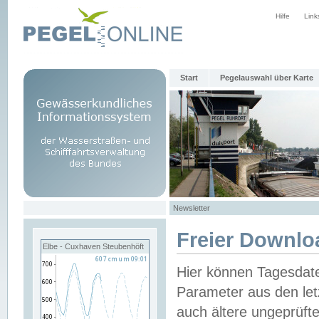
Hilfe
Link
Start
Pegelauswahl über Karte
Newsletter
Freier Downlo
Elbe - Cuxhaven Steubenhöft
Hier können Tagesdat
Parameter aus den let
auch ältere ungeprüf