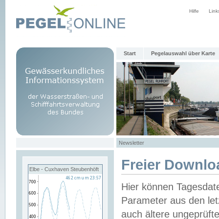
Hilfe
Link
Start
Pegelauswahl über Karte
Newsletter
Freier Downlo
Elbe - Cuxhaven Steubenhöft
Hier können Tagesdat
Parameter aus den let
auch ältere ungeprüf