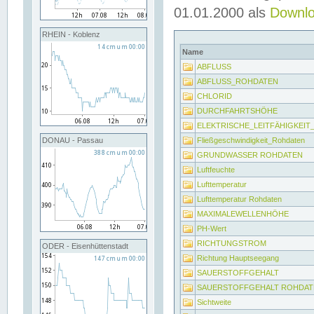
01.01.2000 als
Downl
RHEIN - Koblenz
Name
ABFLUSS
ABFLUSS_ROHDATEN
CHLORID
DURCHFAHRTSHÖHE
ELEKTRISCHE_LEITFÄHIGKEI
Fließgeschwindigkeit_Rohdaten
DONAU - Passau
GRUNDWASSER ROHDATEN
Luftfeuchte
Lufttemperatur
Lufttemperatur Rohdaten
MAXIMALEWELLENHÖHE
PH-Wert
RICHTUNGSTROM
ODER - Eisenhüttenstadt
Richtung Hauptseegang
SAUERSTOFFGEHALT
SAUERSTOFFGEHALT ROHDAT
Sichtweite