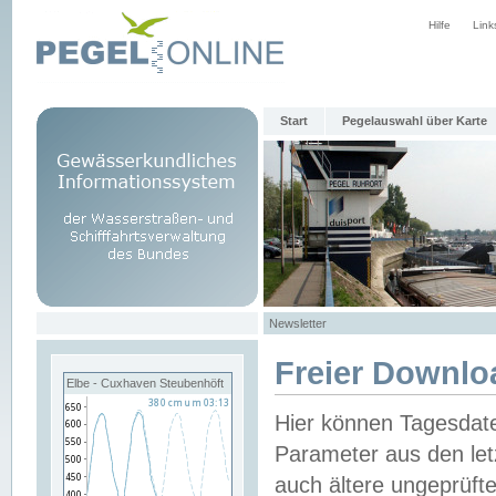
Hilfe
Link
Start
Pegelauswahl über Karte
Newsletter
Freier Downlo
Elbe - Cuxhaven Steubenhöft
Hier können Tagesdat
Parameter aus den let
auch ältere ungeprüf