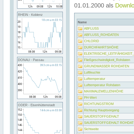
01.01.2000 als
Downl
RHEIN - Koblenz
Name
ABFLUSS
ABFLUSS_ROHDATEN
CHLORID
DURCHFAHRTSHÖHE
ELEKTRISCHE_LEITFÄHIGKEI
Fließgeschwindigkeit_Rohdaten
DONAU - Passau
GRUNDWASSER ROHDATEN
Luftfeuchte
Lufttemperatur
Lufttemperatur Rohdaten
MAXIMALEWELLENHÖHE
PH-Wert
RICHTUNGSTROM
ODER - Eisenhüttenstadt
Richtung Hauptseegang
SAUERSTOFFGEHALT
SAUERSTOFFGEHALT ROHDAT
Sichtweite