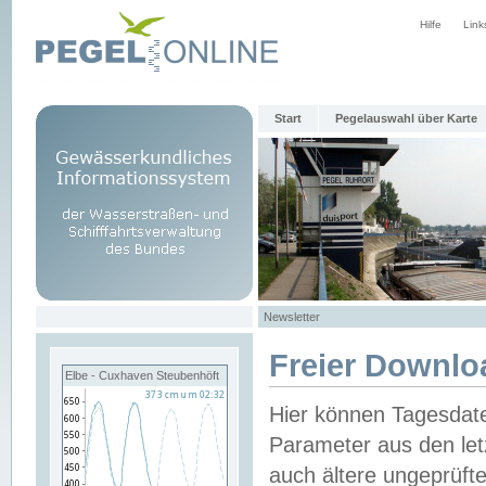
Hilfe
Link
Start
Pegelauswahl über Karte
Newsletter
Freier Downlo
Elbe - Cuxhaven Steubenhöft
Hier können Tagesdat
Parameter aus den let
auch ältere ungeprüf