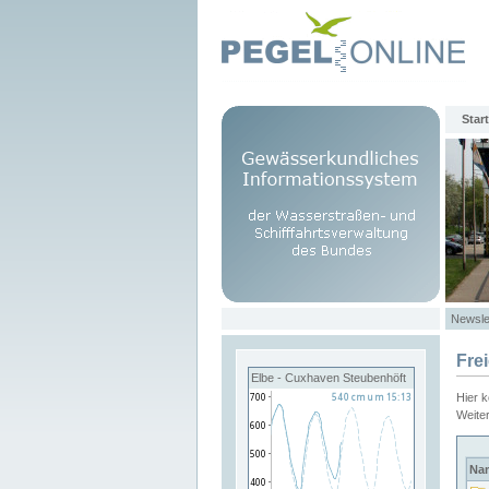
Start
Newsle
Fre
Elbe - Cuxhaven Steubenhöft
Hier 
Weite
Na