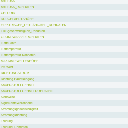
ABFLUSS
ABFLUSS_ROHDATEN
CHLORID
DURCHFAHRTSHÖHE
ELEKTRISCHE_LEITFÄHIGKEIT_ROHDATEN
Fließgeschwindigkeit_Rohdaten
GRUNDWASSER ROHDATEN
Luftfeuchte
Lufttemperatur
Lufttemperatur Rohdaten
MAXIMALEWELLENHÖHE
PH-Wert
RICHTUNGSTROM
Richtung Hauptseegang
SAUERSTOFFGEHALT
SAUERSTOFFGEHALT ROHDATEN
Sichtweite
SignifikanteWellenhöhe
Strömungsgeschwindigkeit
Strömungsrichtung
Trübung
Trübung_Rohdaten