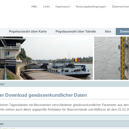
Hilfe
Links
Impressum
Nutzungsbedingungen
Datenschutz
Pegelauswahl über Karte
Pegelauswahl über Tabelle
Abo
Down
tter
ier Download gewässerkundlicher Daten
können Tagesdateien mit Messwerten verschiedener gewässerkundlicher Parameter aus den 
rhin stehen auch ältere ungeprüfte Rohdaten für Wasserstände und Abflüsse ab dem 01.01.
me