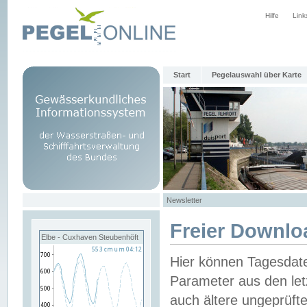
Hilfe
Link
Start
Pegelauswahl über Karte
Newsletter
Freier Downlo
Elbe - Cuxhaven Steubenhöft
Hier können Tagesdat
Parameter aus den let
auch ältere ungeprüf