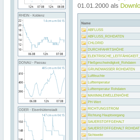
01.01.2000 als
Downl
RHEIN - Koblenz
Name
ABFLUSS
ABFLUSS_ROHDATEN
CHLORID
DURCHFAHRTSHÖHE
ELEKTRISCHE_LEITFÄHIGKEI
Fließgeschwindigkeit_Rohdaten
DONAU - Passau
GRUNDWASSER ROHDATEN
Luftfeuchte
Lufttemperatur
Lufttemperatur Rohdaten
MAXIMALEWELLENHÖHE
PH-Wert
RICHTUNGSTROM
ODER - Eisenhüttenstadt
Richtung Hauptseegang
SAUERSTOFFGEHALT
SAUERSTOFFGEHALT ROHDAT
Sichtweite