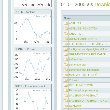
01.01.2000 als
Downl
RHEIN - Koblenz
Name
ABFLUSS
ABFLUSS_ROHDATEN
CHLORID
DURCHFAHRTSHÖHE
ELEKTRISCHE_LEITFÄHIGKEI
Fließgeschwindigkeit_Rohdaten
DONAU - Passau
GRUNDWASSER ROHDATEN
Luftfeuchte
Lufttemperatur
Lufttemperatur Rohdaten
MAXIMALEWELLENHÖHE
PH-Wert
RICHTUNGSTROM
ODER - Eisenhüttenstadt
Richtung Hauptseegang
SAUERSTOFFGEHALT
SAUERSTOFFGEHALT ROHDAT
Sichtweite