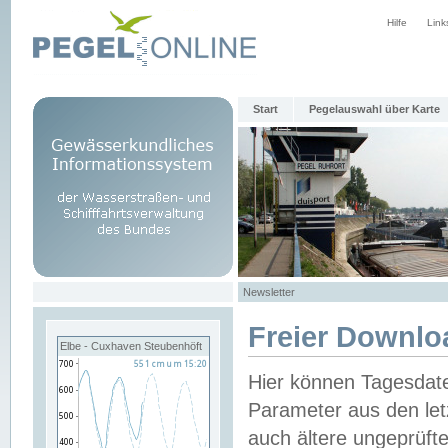
Hilfe
Link
Start
Pegelauswahl über Karte
Newsletter
Freier Downlo
Elbe - Cuxhaven Steubenhöft
Hier können Tagesdat
Parameter aus den let
auch ältere ungeprüf