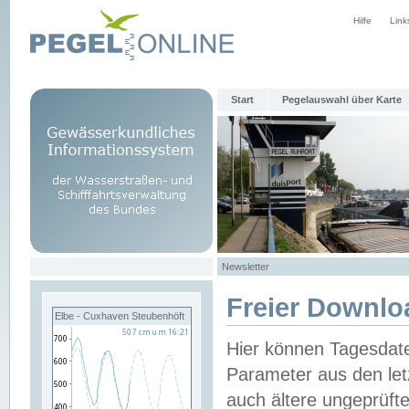
Hilfe
Link
Start
Pegelauswahl über Karte
Newsletter
Freier Downlo
Elbe - Cuxhaven Steubenhöft
Hier können Tagesdat
Parameter aus den let
auch ältere ungeprüf