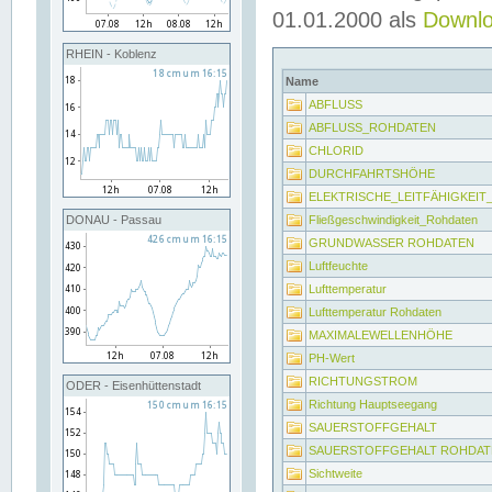
01.01.2000 als
Downl
RHEIN - Koblenz
Name
ABFLUSS
ABFLUSS_ROHDATEN
CHLORID
DURCHFAHRTSHÖHE
ELEKTRISCHE_LEITFÄHIGKEI
Fließgeschwindigkeit_Rohdaten
DONAU - Passau
GRUNDWASSER ROHDATEN
Luftfeuchte
Lufttemperatur
Lufttemperatur Rohdaten
MAXIMALEWELLENHÖHE
PH-Wert
RICHTUNGSTROM
ODER - Eisenhüttenstadt
Richtung Hauptseegang
SAUERSTOFFGEHALT
SAUERSTOFFGEHALT ROHDAT
Sichtweite