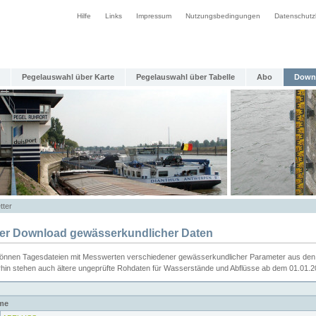
Hilfe
Links
Impressum
Nutzungsbedingungen
Datenschutz
Pegelauswahl über Karte
Pegelauswahl über Tabelle
Abo
Down
tter
ier Download gewässerkundlicher Daten
können Tagesdateien mit Messwerten verschiedener gewässerkundlicher Parameter aus den 
rhin stehen auch ältere ungeprüfte Rohdaten für Wasserstände und Abflüsse ab dem 01.01.
me