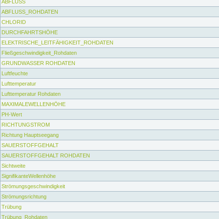
ABFLUSS
ABFLUSS_ROHDATEN
CHLORID
DURCHFAHRTSHÖHE
ELEKTRISCHE_LEITFÄHIGKEIT_ROHDATEN
Fließgeschwindigkeit_Rohdaten
GRUNDWASSER ROHDATEN
Luftfeuchte
Lufttemperatur
Lufttemperatur Rohdaten
MAXIMALEWELLENHÖHE
PH-Wert
RICHTUNGSTROM
Richtung Hauptseegang
SAUERSTOFFGEHALT
SAUERSTOFFGEHALT ROHDATEN
Sichtweite
SignifikanteWellenhöhe
Strömungsgeschwindigkeit
Strömungsrichtung
Trübung
Trübung_Rohdaten