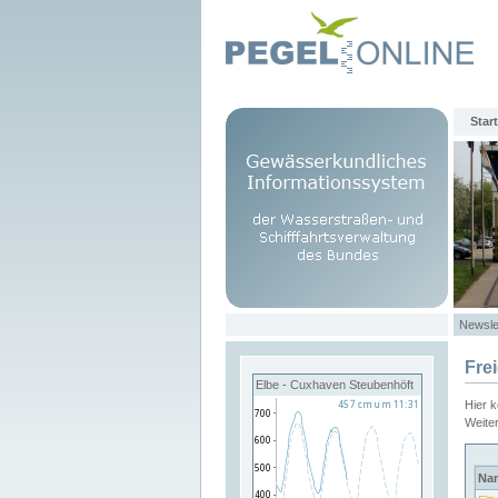
Start
Newsle
Fre
Elbe - Cuxhaven Steubenhöft
Hier 
Weite
Na