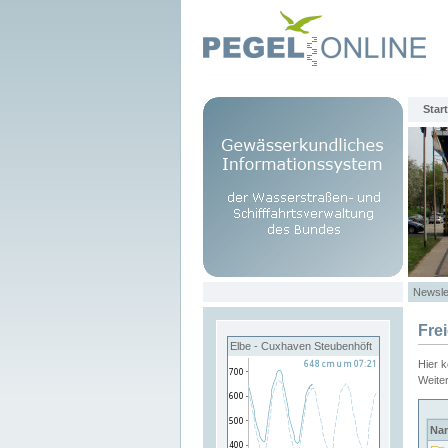
Start
Newsle
Fre
Elbe - Cuxhaven Steubenhöft
Hier 
Weite
Na