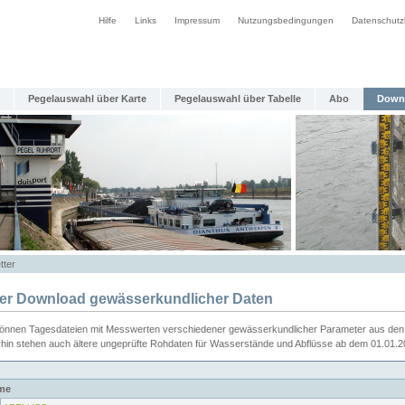
Hilfe
Links
Impressum
Nutzungsbedingungen
Datenschutz
Pegelauswahl über Karte
Pegelauswahl über Tabelle
Abo
Down
tter
ier Download gewässerkundlicher Daten
können Tagesdateien mit Messwerten verschiedener gewässerkundlicher Parameter aus den 
rhin stehen auch ältere ungeprüfte Rohdaten für Wasserstände und Abflüsse ab dem 01.01.
me