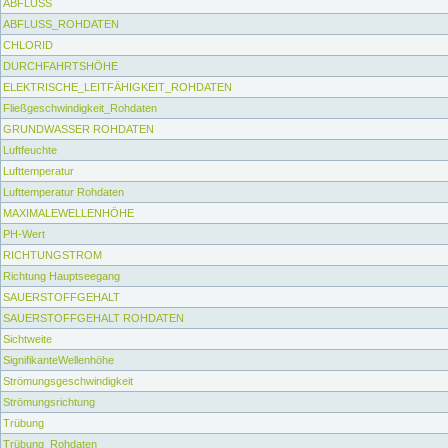
ABFLUSS
ABFLUSS_ROHDATEN
CHLORID
DURCHFAHRTSHÖHE
ELEKTRISCHE_LEITFÄHIGKEIT_ROHDATEN
Fließgeschwindigkeit_Rohdaten
GRUNDWASSER ROHDATEN
Luftfeuchte
Lufttemperatur
Lufttemperatur Rohdaten
MAXIMALEWELLENHÖHE
PH-Wert
RICHTUNGSTROM
Richtung Hauptseegang
SAUERSTOFFGEHALT
SAUERSTOFFGEHALT ROHDATEN
Sichtweite
SignifikanteWellenhöhe
Strömungsgeschwindigkeit
Strömungsrichtung
Trübung
Trübung_Rohdaten